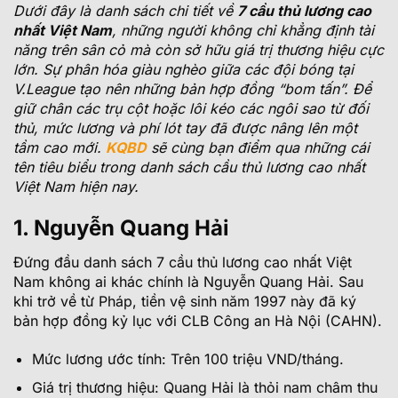
Dưới đây là danh sách chi tiết về
7 cầu thủ lương cao
nhất Việt Nam
, những người không chỉ khẳng định tài
năng trên sân cỏ mà còn sở hữu giá trị thương hiệu cực
lớn. Sự phân hóa giàu nghèo giữa các đội bóng tại
V.League tạo nên những bản hợp đồng “bom tấn”. Để
giữ chân các trụ cột hoặc lôi kéo các ngôi sao từ đối
thủ, mức lương và phí lót tay đã được nâng lên một
tầm cao mới.
KQBD
sẽ cùng bạn điểm qua những cái
tên tiêu biểu trong danh sách cầu thủ lương cao nhất
Việt Nam hiện nay.
1. Nguyễn Quang Hải
Đứng đầu danh sách 7 cầu thủ lương cao nhất Việt
Nam không ai khác chính là Nguyễn Quang Hải. Sau
khi trở về từ Pháp, tiền vệ sinh năm 1997 này đã ký
bản hợp đồng kỷ lục với CLB Công an Hà Nội (CAHN).
Mức lương ước tính: Trên 100 triệu VND/tháng.
Giá trị thương hiệu: Quang Hải là thỏi nam châm thu