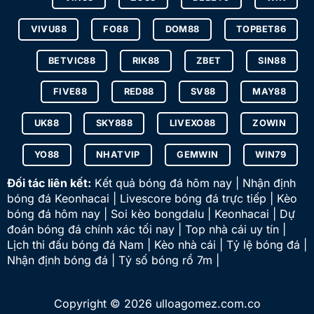
VIVU88
FO88
DOM88
TOPBET86
BETVIC88
RIK88
ZBET
SIN88
FIVE88
RED88
SV88
MAY88
UK88
SKY888
LIVEXO88
ZOWIN
YO88
NHATVIP
GEMWIN
WIN79
Đối tác liên kết:
Kết quả bóng đá hôm nay | Nhận định
bóng đá Keonhacai | Livescore bóng đá trực tiếp | Kèo
bóng đá hôm nay | Soi kèo bongdalu | Keonhacai | Dự
đoán bóng đá chính xác tối nay | Top nhà cái uy tín |
Lịch thi đấu bóng đá Nam | Kèo nhà cái | Tỷ lệ bóng đá |
Nhận định bóng đá | Tỷ số bóng rổ 7m |
Copyright © 2026 ulloagomez.com.co