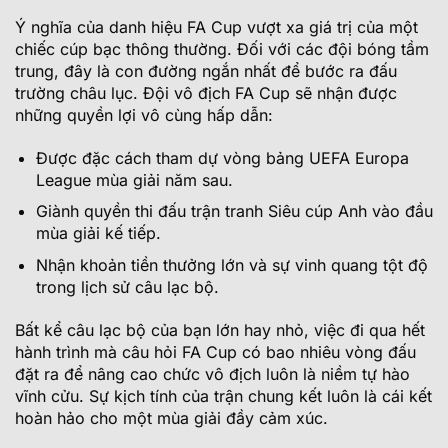
Ý nghĩa của danh hiệu FA Cup vượt xa giá trị của một
chiếc cúp bạc thông thường. Đối với các đội bóng tầm
trung, đây là con đường ngắn nhất để bước ra đấu
trường châu lục. Đội vô địch FA Cup sẽ nhận được
những quyền lợi vô cùng hấp dẫn:
Được đặc cách tham dự vòng bảng UEFA Europa
League mùa giải năm sau.
Giành quyền thi đấu trận tranh Siêu cúp Anh vào đầu
mùa giải kế tiếp.
Nhận khoản tiền thưởng lớn và sự vinh quang tột độ
trong lịch sử câu lạc bộ.
Bất kể câu lạc bộ của bạn lớn hay nhỏ, việc đi qua hết
hành trình mà câu hỏi FA Cup có bao nhiêu vòng đấu
đặt ra để nâng cao chức vô địch luôn là niềm tự hào
vĩnh cửu. Sự kịch tính của trận chung kết luôn là cái kết
hoàn hảo cho một mùa giải đầy cảm xúc.