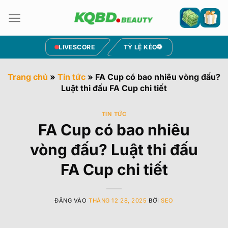
Bỏ
qua
nội
dung
LIVESCORE
TỶ LỆ KÈO
Trang chủ
»
Tin tức
»
FA Cup có bao nhiêu vòng đấu?
Luật thi đấu FA Cup chi tiết
TIN TỨC
FA Cup có bao nhiêu
vòng đấu? Luật thi đấu
FA Cup chi tiết
ĐĂNG VÀO
THÁNG 12 28, 2025
BỞI
SEO