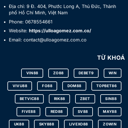
Địa chỉ:
9 Đ. 404, Phước Long A, Thủ Đức, Thành
phố Hồ Chí Minh, Việt Nam
Phone:
0678554661
Website:
https://ulloagomez.com.co/
Email:
contact@ulloagomez.com.co
TỪ KHOÁ
VIN88
ZO88
DEBET9
WIN
VIVU88
FO88
DOM88
TOPBET86
BETVIC88
RIK88
ZBET
SIN88
FIVE88
RED88
SV88
MAY88
UK88
SKY888
LIVEXO88
ZOWIN