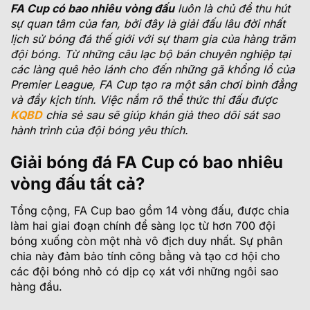
FA Cup có bao nhiêu vòng đấu
luôn là chủ đề thu hút
sự quan tâm của fan, bởi đây là giải đấu lâu đời nhất
lịch sử bóng đá thế giới với sự tham gia của hàng trăm
đội bóng. Từ những câu lạc bộ bán chuyên nghiệp tại
các làng quê hẻo lánh cho đến những gã khổng lồ của
Premier League, FA Cup tạo ra một sân chơi bình đẳng
và đầy kịch tính. Việc nắm rõ thể thức thi đấu được
KQBD
chia sẻ sau sẽ giúp khán giả theo dõi sát sao
hành trình của đội bóng yêu thích.
Giải bóng đá FA Cup có bao nhiêu
vòng đấu tất cả?
Tổng cộng, FA Cup bao gồm 14 vòng đấu, được chia
làm hai giai đoạn chính để sàng lọc từ hơn 700 đội
bóng xuống còn một nhà vô địch duy nhất. Sự phân
chia này đảm bảo tính công bằng và tạo cơ hội cho
các đội bóng nhỏ có dịp cọ xát với những ngôi sao
hàng đầu.