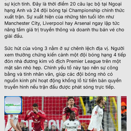
sự kịch tính. Đây là thời điểm 20 câu lạc bộ tại Ngoại
hạng Anh và 24 đội bóng tại Championship chính thức
xuất trận. Sự xuất hiện của những tên tuổi lớn như
Manchester City, Liverpool hay Arsenal ngay lập tức
nâng tầm giá trị truyền thông và doanh thu bán vé cho
giải đấu.
Sức hút của vòng 3 nằm ở sự chênh lệch địa vị. Người
xem thường chứng kiến cảnh một đội bóng hạng 4 tiếp
đón nhà đương kim vô địch Premier League trên một
mặt sân nhỏ hẹp. Chính yếu tố này tạo nên sự công
bằng và tính nhân văn, giúp các đội bóng nhỏ có
nguồn kinh phí hoạt động khổng lồ từ tiền bản quyền
truyền hình nếu trận đấu được phát sóng trực tiếp.