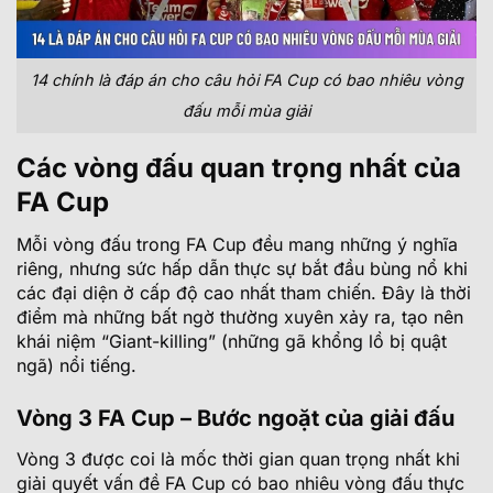
14 chính là đáp án cho câu hỏi FA Cup có bao nhiêu vòng
đấu mỗi mùa giải
Các vòng đấu quan trọng nhất của
FA Cup
Mỗi vòng đấu trong FA Cup đều mang những ý nghĩa
riêng, nhưng sức hấp dẫn thực sự bắt đầu bùng nổ khi
các đại diện ở cấp độ cao nhất tham chiến. Đây là thời
điểm mà những bất ngờ thường xuyên xảy ra, tạo nên
khái niệm “Giant-killing” (những gã khổng lồ bị quật
ngã) nổi tiếng.
Vòng 3 FA Cup – Bước ngoặt của giải đấu
Vòng 3 được coi là mốc thời gian quan trọng nhất khi
giải quyết vấn đề FA Cup có bao nhiêu vòng đấu thực