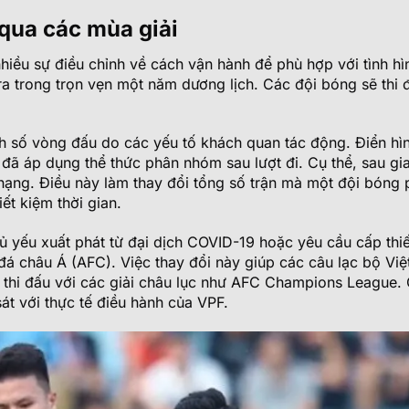
qua các mùa giải
iều sự điều chỉnh về cách vận hành để phù hợp với tình hì
 ra trong trọn vẹn một năm dương lịch. Các đội bóng sẽ th
h số vòng đấu do các yếu tố khách quan tác động. Điển hìn
 đã áp dụng thể thức phân nhóm sau lượt đi. Cụ thể, sau gia
ạng. Điều này làm thay đổi tổng số trận mà một đội bóng p
t kiệm thời gian.
 yếu xuất phát từ đại dịch COVID-19 hoặc yêu cầu cấp thiết
á châu Á (AFC). Việc thay đổi này giúp các câu lạc bộ Việ
 thi đấu với các giải châu lục như AFC Champions League.
át với thực tế điều hành của VPF.