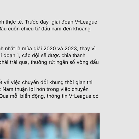
nh thực tế. Trước đây, giai đoạn V-League
i đấu cuốn chiếu từ đầu năm đến khoảng
h nhất là mùa giải 2020 và 2023, thay vì
i đoạn 1, các đội sẽ được chia thành
hải trải qua, thường rút ngắn số vòng đấu
 về việc chuyển đổi khung thời gian thi
t Nam thuận lợi hơn trong việc chuyển
 Qua mỗi biến động, thông tin V-League có