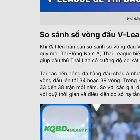
V-Leag
So sánh số vòng đấu V-Leag
Khi đặt lên bàn cân so sánh số vòng đấu V
quy mô. Tại Đông Nam Á, Thai League hiệ
giúp cầu thủ Thái Lan có cường độ cọ xát 
Tại các nền bóng đá hàng đầu châu Á như
vòng đấu lên tới 34 hoặc 38 vòng. Trong k
33 đến 38 trận mỗi năm. So với các giải 
với quỹ thời gian và điều kiện cơ sở hạ tầ