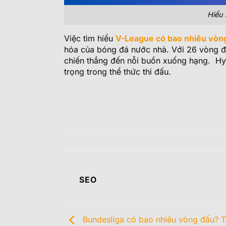
Hiểu 
Việc tìm hiểu
V-League có bao nhiêu vòn
hóa của bóng đá nước nhà. Với 26 vòng đ
chiến thắng đến nỗi buồn xuống hạng. Hy 
trọng trong thể thức thi đấu.
SEO
Bundesliga có bao nhiêu vòng đấu? Thể