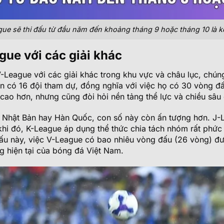
ue sẽ thi đấu từ đầu năm đến khoảng tháng 9 hoặc tháng 10 là k
ue với các giải khác
-League với các giải khác trong khu vực và châu lục, chúng
n có 16 đội tham dự, đồng nghĩa với việc họ có 30 vòng đ
cao hơn, nhưng cũng đòi hỏi nền tảng thể lực và chiều sâu 
 Nhật Bản hay Hàn Quốc, con số này còn ấn tượng hơn. J-L
hi đó, K-League áp dụng thể thức chia tách nhóm rất phức t
đấu này, việc V-League có bao nhiêu vòng đấu (26 vòng) đư
ng hiện tại của bóng đá Việt Nam.